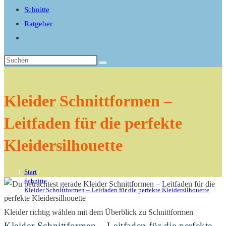
search
Schnitte
panel.
Ratgeber
Website-
Suche
Diese
umschalten
Website
durchsuchen
Kleider Schnittformen –
Leitfaden für die perfekte
Kleidersilhouette
Start
>
Schnitte
>
Kleider Schnittformen – Leitfaden für die perfekte Kleidersilhouette
>
Kleider richtig wählen mit dem Überblick zu Schnittformen
Kleider Schnittformen – Leitfaden für die perfekte