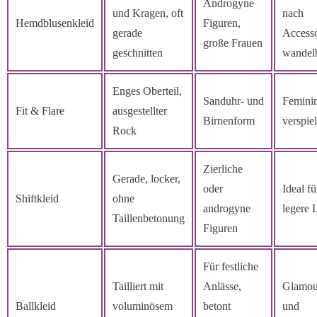
Androgyne
und Kragen, oft
nach
Hemdblusenkleid
Figuren,
gerade
Accesso
große Frauen
geschnitten
wandel
Enges Oberteil,
Sanduhr- und
Femini
Fit & Flare
ausgestellter
Birnenform
verspiel
Rock
Zierliche
Gerade, locker,
oder
Ideal fü
Shiftkleid
ohne
androgyne
legere 
Taillenbetonung
Figuren
Für festliche
Tailliert mit
Anlässe,
Glamou
Ballkleid
voluminösem
betont
und