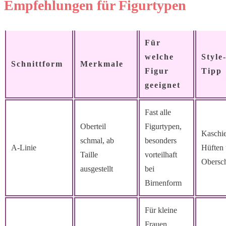
Empfehlungen für Figurtypen
Für
welche
Style
Schnittform
Merkmale
Figur
Tipp
geeignet
Fast alle
Oberteil
Figurtypen,
Kaschie
schmal, ab
besonders
A-Linie
Hüften
Taille
vorteilhaft
Obersc
ausgestellt
bei
Birnenform
Für kleine
Frauen,