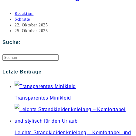
Beitrags-
Redaktion
Autor:
Beitrags-
Schnitte
Kategorie:
Beitrag
22. Oktober 2025
veröffentlicht:
Beitrag
25. Oktober 2025
zuletzt
geändert
Suche:
am:
Press
Escape
Letzte Beiträge
to
close
Transparentes Minikleid
the
search
panel.
Leichte Strandkleider knielang – Komfortabel und