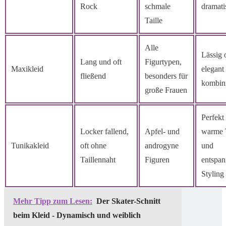
Rock
schmale
dramati
Taille
Alle
Lässig 
Lang und oft
Figurtypen,
Maxikleid
elegant
fließend
besonders für
kombini
große Frauen
Perfekt 
Locker fallend,
Apfel- und
warme 
Tunikakleid
oft ohne
androgyne
und
Taillennaht
Figuren
entspan
Styling
Mehr Tipp zum Lesen:
Der Skater-Schnitt
beim Kleid - Dynamisch und weiblich