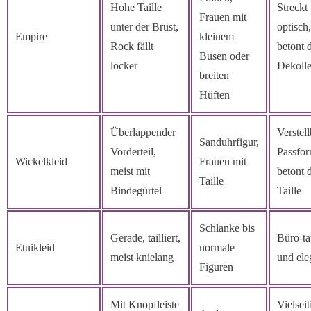
Hohe Taille
Streckt
Frauen mit
unter der Brust,
optisch,
Empire
kleinem
Rock fällt
betont 
Busen oder
locker
Dekolle
breiten
Hüften
Überlappender
Verstel
Sanduhrfigur,
Vorderteil,
Passfor
Wickelkleid
Frauen mit
meist mit
betont 
Taille
Bindegürtel
Taille
Schlanke bis
Gerade, tailliert,
Büro-ta
Etuikleid
normale
meist knielang
und ele
Figuren
Mit Knopfleiste
Vielseit