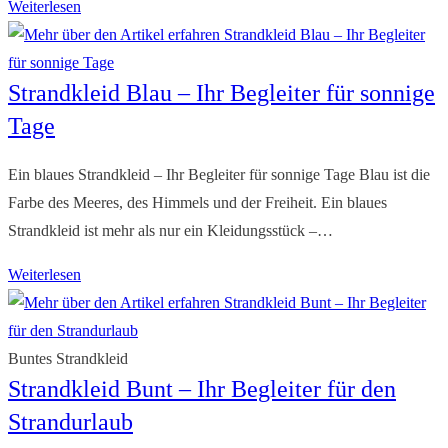
Entdecken
Weiterlesen
Sie
ein
Strandkleid Blau – Ihr Begleiter für sonnige
Strandkleid
aus
Tage
Baumwolle
für
Ein blaues Strandkleid – Ihr Begleiter für sonnige Tage Blau ist die
Ihren
Farbe des Meeres, des Himmels und der Freiheit. Ein blaues
Urlaub
Strandkleid ist mehr als nur ein Kleidungsstück –…
Strandkleid
Weiterlesen
Blau
–
Ihr
Buntes Strandkleid
Strandkleid Bunt – Ihr Begleiter für den
Begleiter
für
Strandurlaub
sonnige