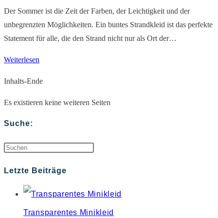
Tage
Der Sommer ist die Zeit der Farben, der Leichtigkeit und der
unbegrenzten Möglichkeiten. Ein buntes Strandkleid ist das perfekte
Statement für alle, die den Strand nicht nur als Ort der…
Strandkleid
Weiterlesen
Bunt
Inhalts-Ende
–
Ihr
Es existieren keine weiteren Seiten
Begleiter
Suche:
für
den
Press
Strandurlaub
Escape
Letzte Beiträge
to
close
Transparentes Minikleid