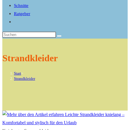
search
Schnitte
panel.
Ratgeber
Website-
Suche
Diese
umschalten
Website
durchsuchen
Strandkleider
Start
>
Strandkleider