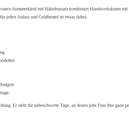
as Vivance-Sommerkleid mit Häkeleinsatz kombiniert Handwerkskunst mi
ür jeden Anlass und Geldbeutel ist etwas dabei.
ing
modellen
 Budgets
rtage
tellung. Er steht für unbeschwerte Tage, an denen jede Frau ihre ganz