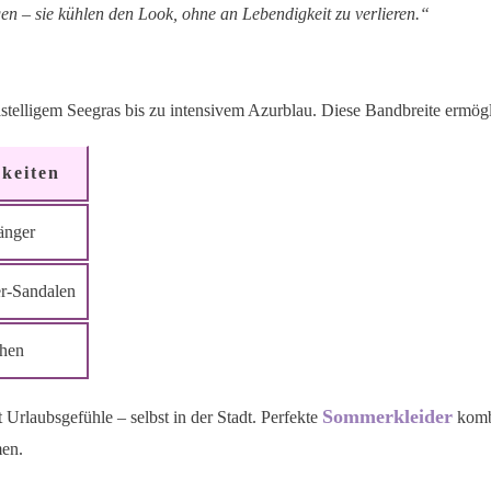
 – sie kühlen den Look, ohne an Lebendigkeit zu verlieren.“
astelligem Seegras bis zu intensivem Azurblau. Diese Bandbreite ermögl
keiten
änger
er-Sandalen
chen
Sommerkleider
t Urlaubsgefühle – selbst in der Stadt. Perfekte
kombi
men.