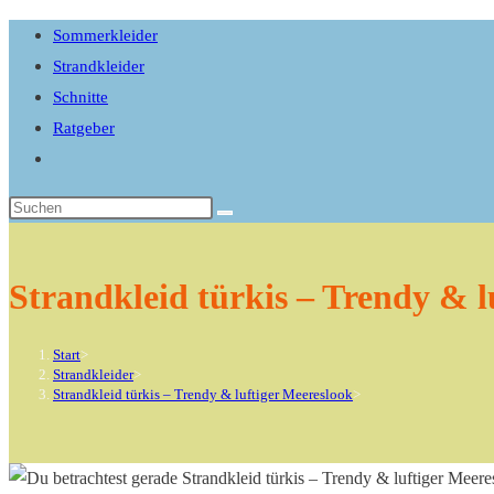
close
Sommerkleider
the
Strandkleider
search
Schnitte
panel.
Ratgeber
Website-
Suche
Diese
umschalten
Website
durchsuchen
Strandkleid türkis – Trendy & l
Start
>
Strandkleider
>
Strandkleid türkis – Trendy & luftiger Meereslook
>