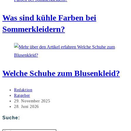
Was sind kühle Farben bei
Sommerkleidern?
Welche Schuhe zum Blusenkleid?
Beitrags-
Redaktion
Autor:
Beitrags-
Ratgeber
Kategorie:
Beitrag
29. November 2025
veröffentlicht:
Beitrag
28. Juni 2026
zuletzt
geändert
Suche:
am: