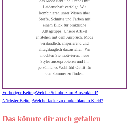
das Mode liebt und Trends mit
Leidenschaft verfolgt. Wir
kombinieren unser Wissen über
Stoffe, Schnitte und Farben mit
einem Blick für praktische
Alltagstipps. Unsere Artikel
entstehen mit dem Anspruch, Mode
verständlich, inspirierend und
alltagstauglich darzustellen. Wir
möchten Sie motivieren, neue
Styles auszuprobieren und Ihr
persönliches Wohlfühl-Outfit für
den Sommer zu finden.
Weitere
Vorheriger Beitrag
Welche Schuhe zum Blusenkleid?
Nächster Beitrag
Welche Jacke zu dunkelblauem Kleid?
Artikel
Das könnte dir auch gefallen
ansehen