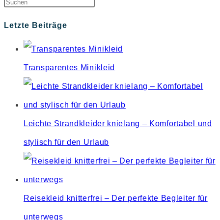
Press
Escape
Letzte Beiträge
to
close
Transparentes Minikleid
the
search
panel.
Leichte Strandkleider knielang – Komfortabel und
stylisch für den Urlaub
Reisekleid knitterfrei – Der perfekte Begleiter für
unterwegs