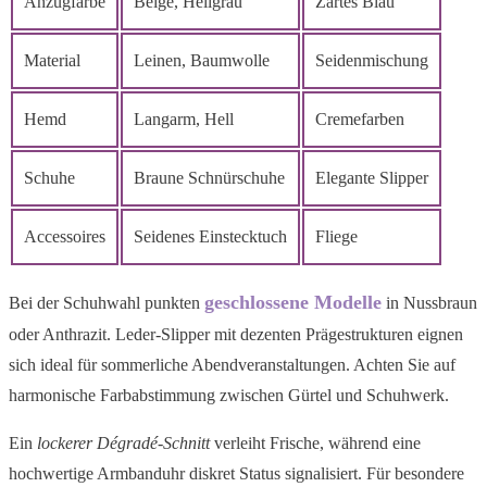
Anzugfarbe
Beige, Hellgrau
Zartes Blau
Material
Leinen, Baumwolle
Seidenmischung
Hemd
Langarm, Hell
Cremefarben
Schuhe
Braune Schnürschuhe
Elegante Slipper
Accessoires
Seidenes Einstecktuch
Fliege
geschlossene Modelle
Bei der Schuhwahl punkten
in Nussbraun
oder Anthrazit. Leder-Slipper mit dezenten Prägestrukturen eignen
sich ideal für sommerliche Abendveranstaltungen. Achten Sie auf
harmonische Farbabstimmung zwischen Gürtel und Schuhwerk.
Ein
lockerer Dégradé-Schnitt
verleiht Frische, während eine
hochwertige Armbanduhr diskret Status signalisiert. Für besondere