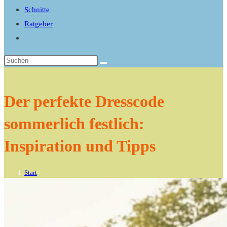
search
Schnitte
panel.
Ratgeber
Website-
Suche
Diese
umschalten
Website
durchsuchen
Der perfekte Dresscode
sommerlich festlich:
Inspiration und Tipps
Start
>
Ratgeber
>
Der perfekte Dresscode sommerlich festlich: Inspiration und Tipps
>