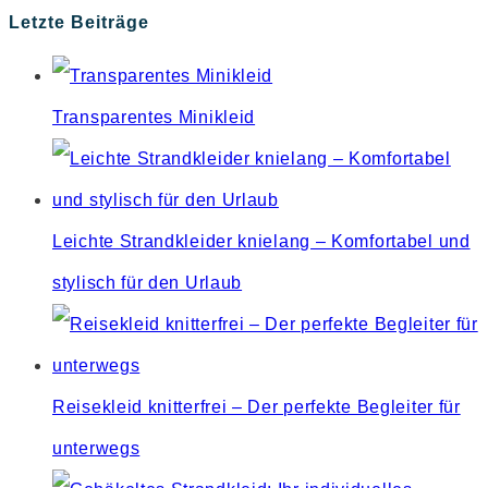
Escape
Letzte Beiträge
to
close
Transparentes Minikleid
the
search
panel.
Leichte Strandkleider knielang – Komfortabel und
stylisch für den Urlaub
Reisekleid knitterfrei – Der perfekte Begleiter für
unterwegs