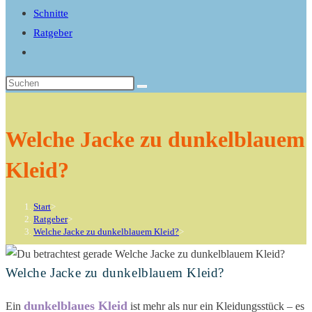
search
Schnitte
panel.
Ratgeber
Website-
Suche
Diese
umschalten
Website
durchsuchen
Welche Jacke zu dunkelblauem
Kleid?
Start
>
Ratgeber
>
Welche Jacke zu dunkelblauem Kleid?
>
Welche Jacke zu dunkelblauem Kleid?
dunkelblaues Kleid
Ein
ist mehr als nur ein Kleidungsstück – es