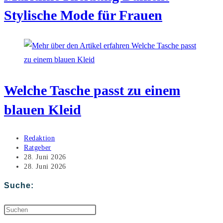
Stylische Mode für Frauen
Welche Tasche passt zu einem
blauen Kleid
Beitrags-
Redaktion
Autor:
Beitrags-
Ratgeber
Kategorie:
Beitrag
28. Juni 2026
veröffentlicht:
Beitrag
28. Juni 2026
zuletzt
geändert
Suche:
am:
Press