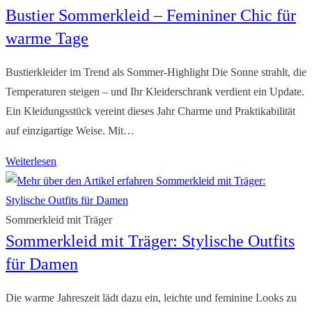
Bustier Sommerkleid – Femininer Chic für
Blumen
für
warme Tage
frische
Akzente
Bustierkleider im Trend als Sommer-Highlight Die Sonne strahlt, die
Temperaturen steigen – und Ihr Kleiderschrank verdient ein Update.
Ein Kleidungsstück vereint dieses Jahr Charme und Praktikabilität
auf einzigartige Weise. Mit…
Bustier
Weiterlesen
Sommerkleid
–
Femininer
Sommerkleid mit Träger
Sommerkleid mit Träger: Stylische Outfits
Chic
für
für Damen
warme
Tage
Die warme Jahreszeit lädt dazu ein, leichte und feminine Looks zu