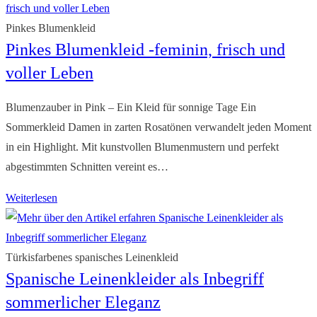
langarm
–
Pinkes Blumenkleid
Pinkes Blumenkleid -feminin, frisch und
Ihr
femininer
voller Leben
Look
mit
Blumenzauber in Pink – Ein Kleid für sonnige Tage Ein
Freiheit
Sommerkleid Damen in zarten Rosatönen verwandelt jeden Moment
in ein Highlight. Mit kunstvollen Blumenmustern und perfekt
abgestimmten Schnitten vereint es…
Pinkes
Weiterlesen
Blumenkleid
-
feminin,
Türkisfarbenes spanisches Leinenkleid
Spanische Leinenkleider als Inbegriff
frisch
und
sommerlicher Eleganz
voller