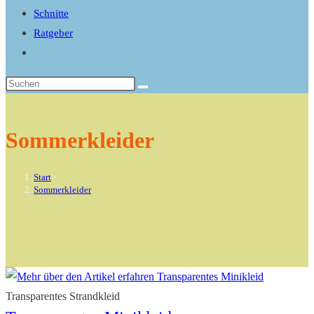
search
Schnitte
panel.
Ratgeber
Website-
Suche
Diese
umschalten
Website
durchsuchen
Sommerkleider
Start
>
Sommerkleider
Transparentes Strandkleid