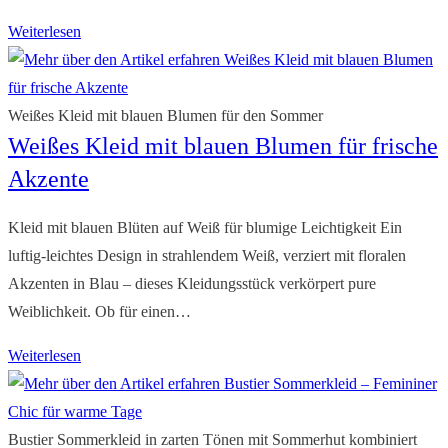
Zipfelkleid
Weiterlesen
Sommer
–
Verspielt
Weißes Kleid mit blauen Blumen für den Sommer
Weißes Kleid mit blauen Blumen für frische
&
lässig
Akzente
an
heißen
Kleid mit blauen Blüten auf Weiß für blumige Leichtigkeit Ein
Tagen
luftig-leichtes Design in strahlendem Weiß, verziert mit floralen
Akzenten in Blau – dieses Kleidungsstück verkörpert pure
Weiblichkeit. Ob für einen…
Weißes
Weiterlesen
Kleid
mit
blauen
Bustier Sommerkleid in zarten Tönen mit Sommerhut kombiniert