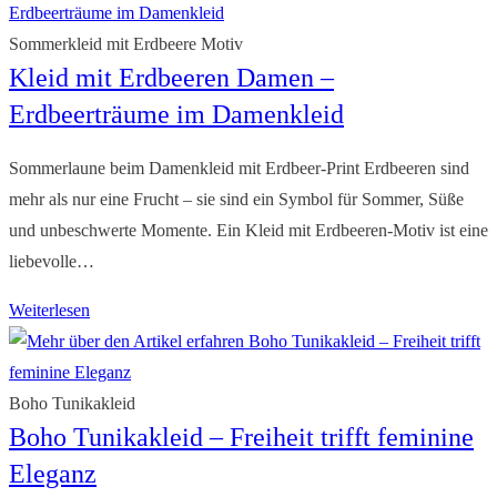
Wildseide
–
Sommerkleid mit Erdbeere Motiv
Kleid mit Erdbeeren Damen –
Luxus
pur
Erdbeerträume im Damenkleid
im
Sommer
Sommerlaune beim Damenkleid mit Erdbeer-Print Erdbeeren sind
mehr als nur eine Frucht – sie sind ein Symbol für Sommer, Süße
und unbeschwerte Momente. Ein Kleid mit Erdbeeren-Motiv ist eine
liebevolle…
Kleid
Weiterlesen
mit
Erdbeeren
Damen
Boho Tunikakleid
Boho Tunikakleid – Freiheit trifft feminine
–
Erdbeerträume
Eleganz
im