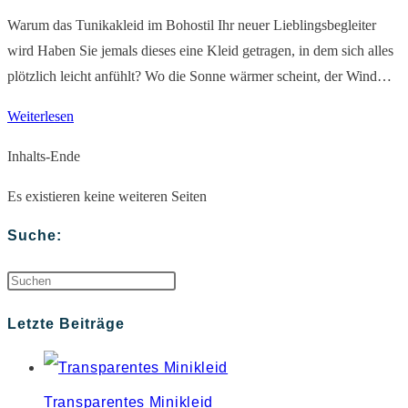
Damenkleid
Warum das Tunikakleid im Bohostil Ihr neuer Lieblingsbegleiter
wird Haben Sie jemals dieses eine Kleid getragen, in dem sich alles
plötzlich leicht anfühlt? Wo die Sonne wärmer scheint, der Wind…
Boho
Weiterlesen
Tunikakleid
Inhalts-Ende
–
Freiheit
Es existieren keine weiteren Seiten
trifft
Suche:
feminine
Eleganz
Press
Escape
Letzte Beiträge
to
close
Transparentes Minikleid