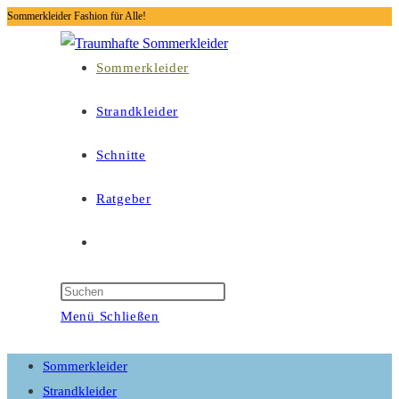
Sommerkleider Fashion für Alle!
Zum
Inhalt
springen
Sommerkleider
Strandkleider
Schnitte
Ratgeber
Website-
Suche
Press
Escape
Menü
Schließen
umschalten
to
close
Sommerkleider
the
Strandkleider