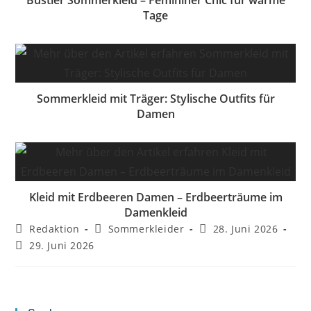
Tage
Sommerkleid mit Träger: Stylische Outfits für
Damen
Kleid mit Erdbeeren Damen – Erdbeerträume im
Damenkleid
Beitrags-
Beitrags-
Beitrag
Redaktion
Sommerkleider
28. Juni 2026
Autor:
Kategorie:
veröffentlicht:
Beitrag
29. Juni 2026
zuletzt
geändert
am: