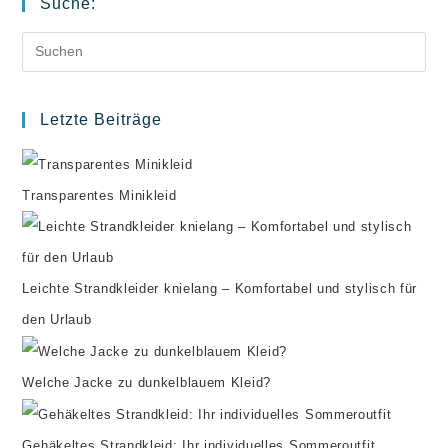
Suche:
Pr
Es
to
Letzte Beiträge
clo
the
Transparentes Minikleid
se
pan
Leichte Strandkleider knielang – Komfortabel und stylisch für
den Urlaub
Welche Jacke zu dunkelblauem Kleid?
Gehäkeltes Strandkleid: Ihr individuelles Sommeroutfit