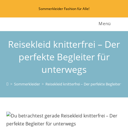
Zum
Sommerkleider Fashion für Alle!
Inhalt
springen
Menü
Reisekleid knitterfrei – Der
perfekte Begleiter für
unterwegs
>
Sommerkleider
>
Reisekleid knitterfrei – Der perfekte Begleiter fü